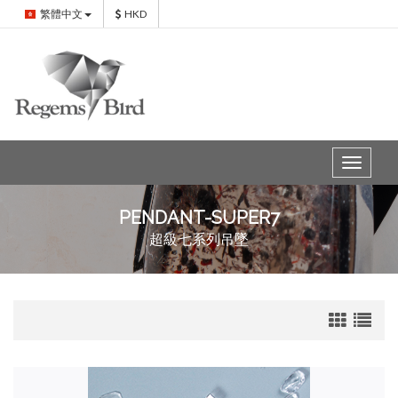
繁體中文
HKD
Toggle
navigat
PENDANT-SUPER7
超級七系列吊墜