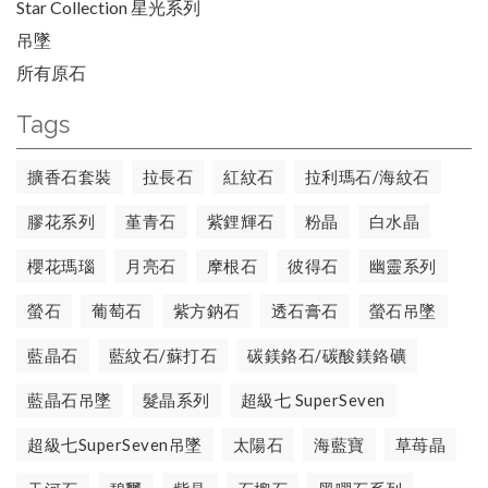
Star Collection 星光系列
吊墜
所有原石
Tags
擴香石套裝
拉長石
紅紋石
拉利瑪石/海紋石
膠花系列
堇青石
紫鋰輝石
粉晶
白水晶
櫻花瑪瑙
月亮石
摩根石
彼得石
幽靈系列
螢石
葡萄石
紫方鈉石
透石膏石
螢石吊墜
藍晶石
藍紋石/蘇打石
碳鎂鉻石/碳酸鎂鉻礦
藍晶石吊墜
髮晶系列
超級七 SuperSeven
超級七SuperSeven吊墜
太陽石
海藍寶
草苺晶