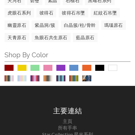
天河石
碧璽
紫晶
石榴石
黑曜石系列
虎眼石系列
彼得石
彼得石吊墜
紅紋石吊墜
幽靈原石
紫晶洞/簇
白晶簇/柱/骨幹
瑪瑙原石
天青原石
魚眼石共生原石
藍晶原石
Shop By Color
主要連結
主頁
所有手串
Star Collection 星光系列