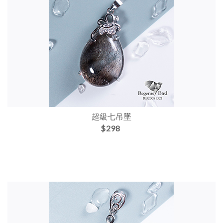
超級七吊墜
$298