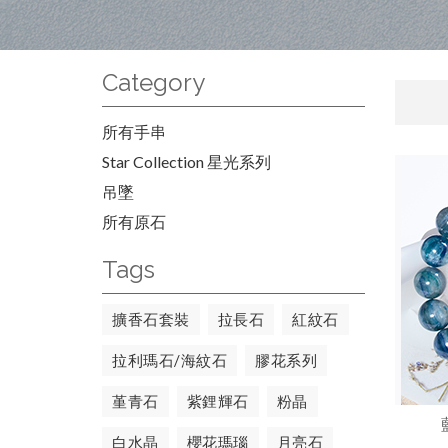
Category
所有手串
Star Collection 星光系列
吊墜
所有原石
Tags
擴香石套裝
拉長石
紅紋石
拉利瑪石/海紋石
膠花系列
堇青石
紫鋰輝石
粉晶
白水晶
櫻花瑪瑙
月亮石