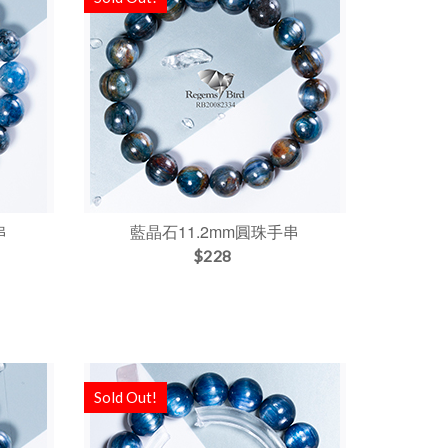
串
藍晶石11.2mm圓珠手串
$228
Sold Out!