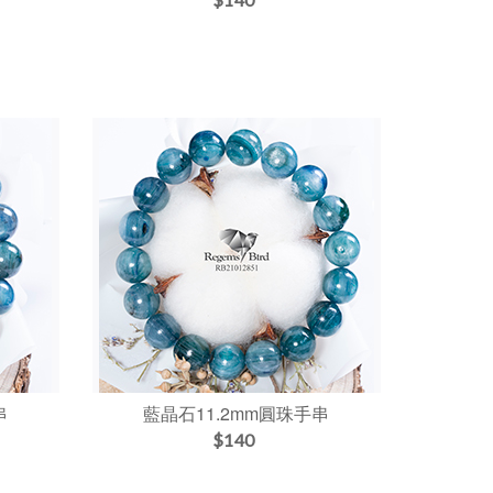
串
藍晶石11.2mm圓珠手串
$140