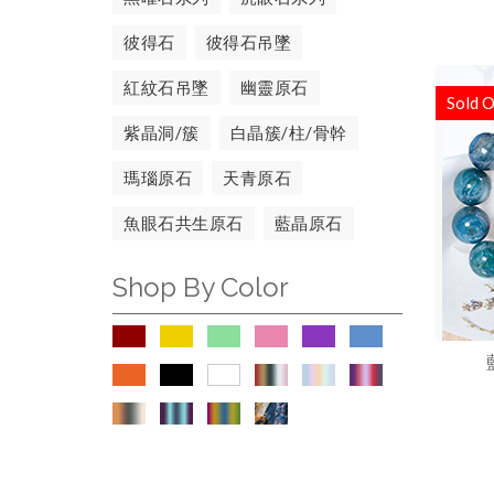
彼得石
彼得石吊墜
紅紋石吊墜
幽靈原石
Sold O
紫晶洞/簇
白晶簇/柱/骨幹
瑪瑙原石
天青原石
魚眼石共生原石
藍晶原石
Shop By Color