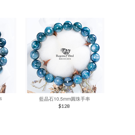
串
藍晶石10.5mm圓珠手串
$128