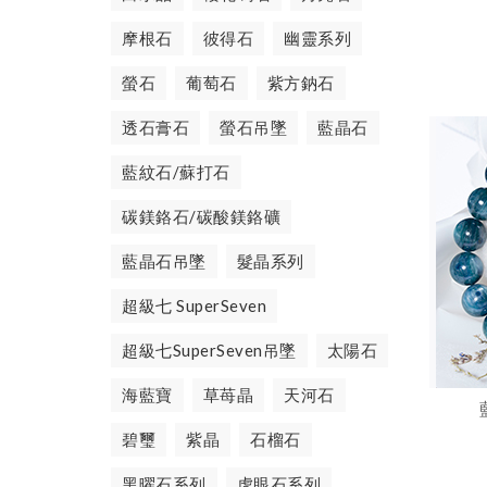
摩根石
彼得石
幽靈系列
螢石
葡萄石
紫方鈉石
透石膏石
螢石吊墜
藍晶石
藍紋石/蘇打石
碳鎂鉻石/碳酸鎂鉻礦
藍晶石吊墜
髮晶系列
超級七 SuperSeven
超級七SuperSeven吊墜
太陽石
海藍寶
草苺晶
天河石
碧璽
紫晶
石榴石
黑曜石系列
虎眼石系列