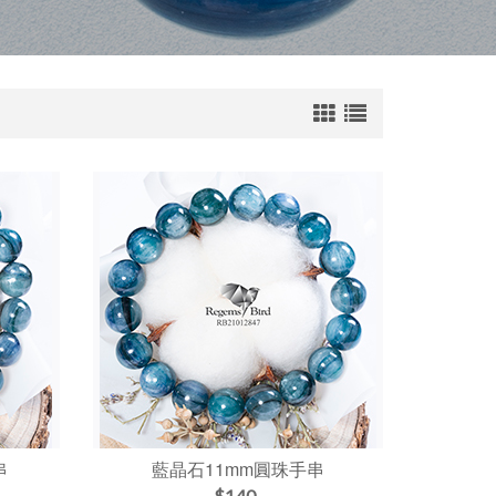
串
藍晶石11mm圓珠手串
$140