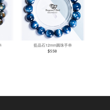
串
藍晶石12mm圓珠手串
$558