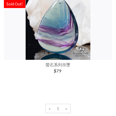
Sold Out!
螢石系列吊墜
$79
«
1
»