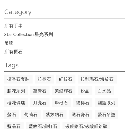
Category
所有手串
Star Collection 星光系列
吊墜
所有原石
Tags
擴香石套裝
拉長石
紅紋石
拉利瑪石/海紋石
膠花系列
堇青石
紫鋰輝石
粉晶
白水晶
櫻花瑪瑙
月亮石
摩根石
彼得石
幽靈系列
螢石
葡萄石
紫方鈉石
透石膏石
螢石吊墜
藍晶石
藍紋石/蘇打石
碳鎂鉻石/碳酸鎂鉻礦