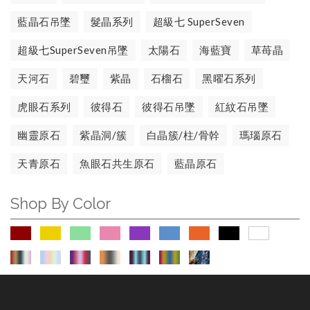
藍晶石吊墜
髮晶系列
超級七 SuperSeven
超級七SuperSeven吊墜
太陽石
海藍寶
草苺晶
天河石
碧璽
紫晶
石榴石
黑曜石系列
虎眼石系列
彼得石
彼得石吊墜
紅紋石吊墜
幽靈原石
紫晶洞/簇
白晶簇/柱/骨幹
瑪瑙原石
天青原石
魚眼石共生原石
藍晶原石
Shop By Color