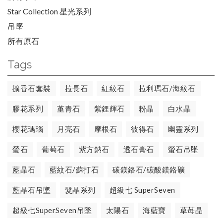
Star Collection 星光系列
吊墜
所有原石
Tags
擴香石套裝
拉長石
紅紋石
拉利瑪石/海紋石
膠花系列
堇青石
紫鋰輝石
粉晶
白水晶
櫻花瑪瑙
月亮石
摩根石
彼得石
幽靈系列
螢石
葡萄石
紫方鈉石
透石膏石
螢石吊墜
藍晶石
藍紋石/蘇打石
碳鎂鉻石/碳酸鎂鉻礦
藍晶石吊墜
髮晶系列
超級七 SuperSeven
超級七SuperSeven吊墜
太陽石
海藍寶
草苺晶