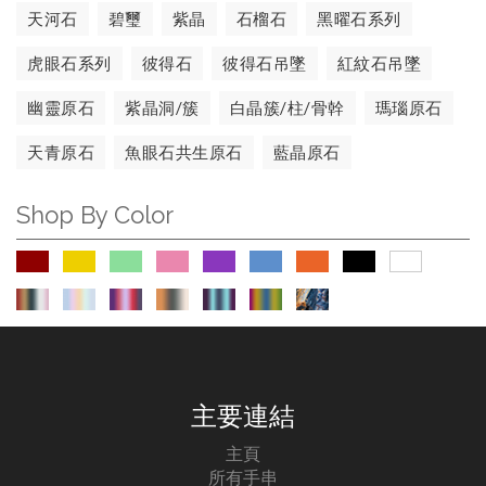
天河石
碧璽
紫晶
石榴石
黑曜石系列
虎眼石系列
彼得石
彼得石吊墜
紅紋石吊墜
幽靈原石
紫晶洞/簇
白晶簇/柱/骨幹
瑪瑙原石
天青原石
魚眼石共生原石
藍晶原石
Shop By Color
主要連結
主頁
所有手串