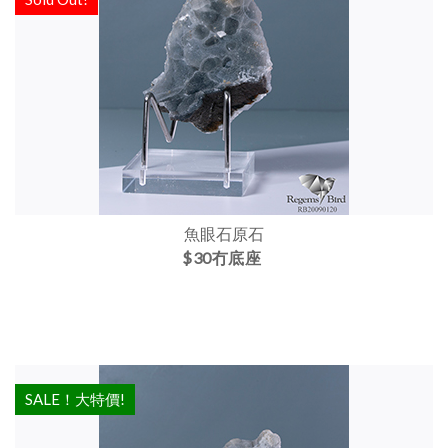
魚眼石原石
$30冇底座
SALE！大特價!