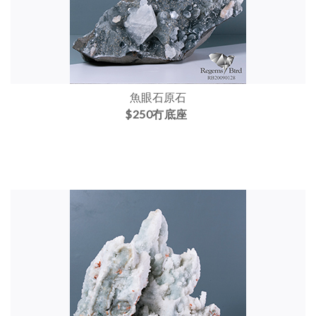
魚眼石原石
$250冇底座