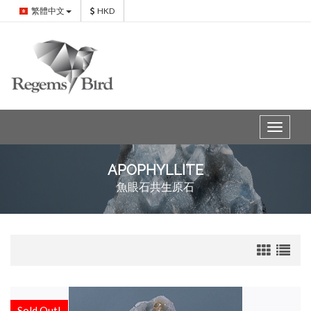
繁體中文
HKD
Toggle
navigat
APOPHYLLITE
魚眼石共生原石
Sold Out!