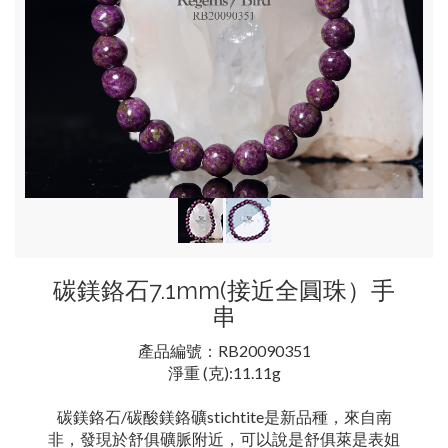
碳鎂鉻石7.1mm(接近全圓珠）手
串
產品編號：RB20090351
淨重 (克):11.11g
碳鎂鉻石/碳酸鎂鉻礦stichtite是新品種，來自南
非，發現於舒俱礦脈附近，可以說是舒俱萊是表姐