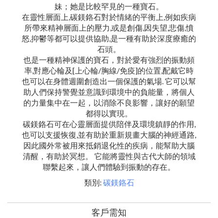
妹；她是比較罕見的一種寶石。
在靈性層面上,碳鎂鉻石對於情緒的平衡上,例如疾病
所帶來精神層面上的壓力,或是創傷,因失望,悲傷,憤
怒,抑鬱等都可以提供協助,是一種有助於深度療癒的
石頭。
也是一種精神保護的寶石，對於愛有強烈的振動頻
率,對應心輪及[上心輪/胸線/免疫]的位置,配戴它時
也可以在身體週圍創造出一個保護的氣場. 它可以幫
助人們保持警覺並意識到環境中的負能量，將個人
的力量集中在一起，以消除不良影響，讓好的願望
都得以實現。
碳鎂鉻石可在心靈層面提供陪伴及環境鎮靜的作用,
也可以支援恢復,並有助於重新規畫大腦的神經通路,
因此國外常被用來抵銷退化性的疾病，能幫助大腦
清醒，有助於冥想。 它能將靈性與古代大師的領域
聯繫起來，讓人們體驗到振動的存在。
類別:
碳鎂鉻石
客戶需知