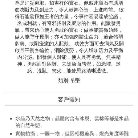
為是消災避邪、招吉祥的寶石。佩戴此寶石有助增
進決斷力及創造力，令人鼓舞心智，上進向前。 彼
得石能發揮如王者的力量，令事件容易達成協議，
名成利就，有避邪招財及聚財的作用。能激發勇
氣，帶來信心使人勇敢的寶石；做事能貫徹始終，
做人能堅守原則；亦可加強肉體生命力，適合體弱
多病、或剛痊癒的人配戴。 功效方面可去病氣及開
啟且平衡各輪位，消除疲勞，令人增加活力及平衡
內分泌。開發個人潛能，使人具有勇氣、無畏精
神，勇敢面對困難。去除負面感覺，如恐懼、迷
惑、混亂、怒火，能使思路清晰透徹。
類別:
吊墜
客戶需知
水晶乃天然之物，晶體內含有冰裂、雲棉等都是水晶
的自然生態。
實物拍攝，一圖一物，但因相機差異，燈光角度等難