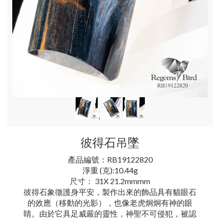
彼得石吊墜
產品編號：RB19122820
淨重 (克):10.44g
尺寸： 31X 21.2mmmm
彼得石象徵護身平安，製作出來的飾品具有貓眼石
的效應（移動的光影），也像老虎炯炯有神的眼
睛。由於它具足威嚴的靈性，神聖不可侵犯，被認